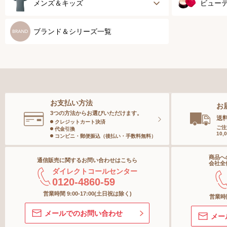
ブラジャー
健康サ
メンズ＆キッズ
ビュー
ブラジャーパッド
乳がん
メンズトップ
スキン
ブランド＆シリーズ一覧
ボディースーツ
スポー
メンズボトム
ベース
ガードル
メンズソックス
スペシ
お支払い方法
お
ランジェリー
キッズ＆ベビー
ボディ
3つの方法からお選びいただけます。
送
クレジットカート決済
ご注
代金引換
10
インナー
コンビニ・郵便振込（後払い・手数料無料）
ヘアケ
商品へ
通信販売に関するお問い合わせはこちら
ボトム
オーラ
会社全
ダイレクトコールセンター
0120-4860-59
ショーツ
スキン
営業時間 9:00-17:00(土日祝は除く)
営業時間
メールでのお問い合わせ
メー
ストッキング＆タイツ