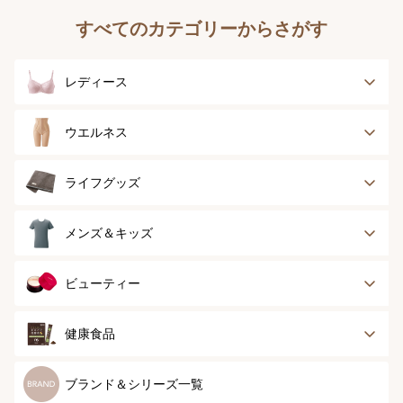
すべてのカテゴリーからさがす
レディース
ブラジャー
ブラジャーパッド
ウエルネス
ボディースーツ
ガードル
健康サポート
乳がん経験者用
ライフグッズ
ランジェリー
インナー
スポーツ
アウター
タオル
メンズ＆キッズ
ナイティ＆ライフ
ボトム
ショーツ
お手入れグッズ
メンズトップ
メンズボトム
ビューティー
グッズ
ストッキング＆タ
ソックス
イツ
メンズソックス
キッズ＆ベビー
スキンケア
ベースメイク
健康食品
マタニティ
スペシャルケア
ボディーケア
健康食品
ブランド＆シリーズ一覧