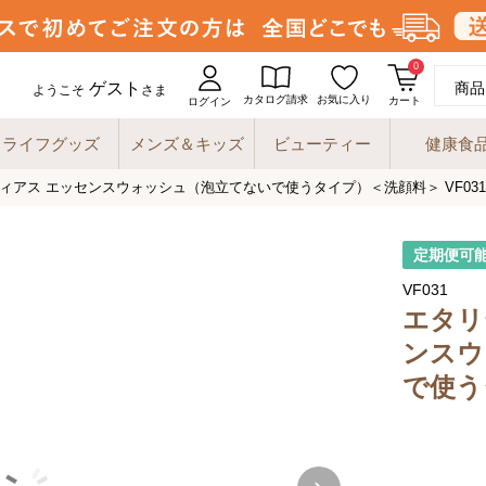
0
ゲスト
商品
ようこそ
さま
カタログ請求
お気に入り
カート
ログイン
ライフグッズ
メンズ＆キッズ
ビューティー
健康食
ィアス エッセンスウォッシュ（泡立てないで使うタイプ）＜洗顔料＞ VF031
定期便可
VF031
エタリ
ンスウ
で使う