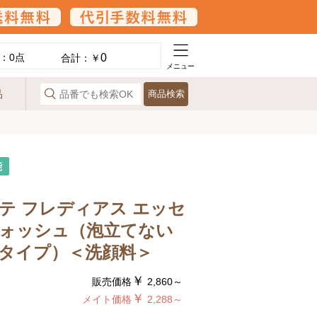
0
：
0
点
合計：￥
メニュー
品
商品検索
能
テ フレディアス エッセ
ォッシュ（泡立てない
タイプ）＜洗顔料＞
￥
販売価格
2,860～
￥
メイト価格
2,288～