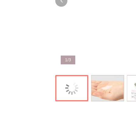
1
/
3