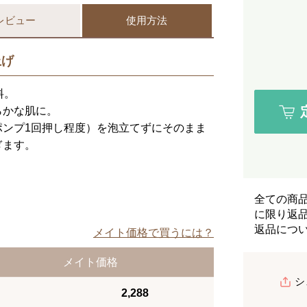
レビュー
使用方法
上げ
料。
らかな肌に。
ポンプ1回押し程度）を泡立てずにそのまま
ぎます。
全ての商
に限り返
返品につ
メイト価格で買うには？
メイト価格
シ
2,288