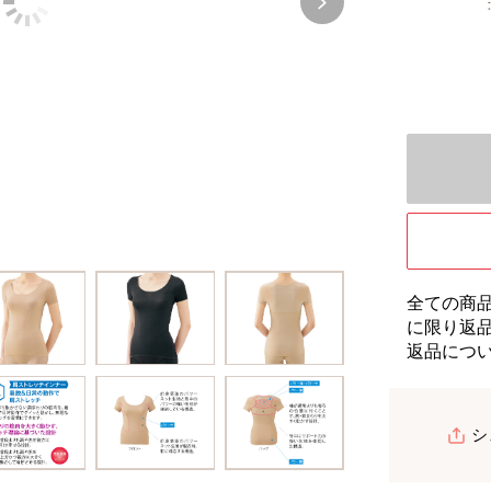
全ての商
に限り返
返品につ
シ