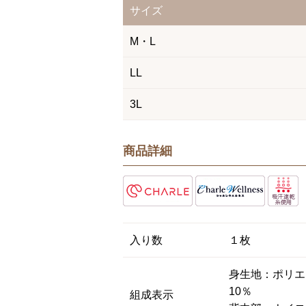
サイズ
M・L
LL
3L
商品詳細
入り数
１枚
身生地：ポリエ
10％
組成表示