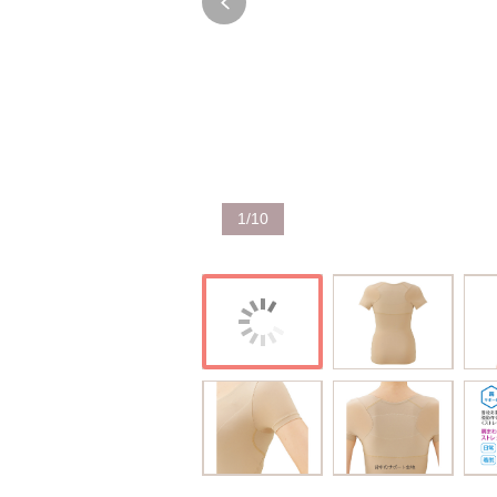
1
/
10