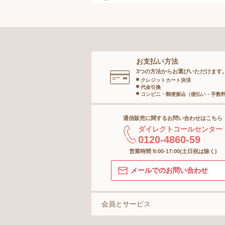
ボディースーツ
メンズボトム
ガードル
メンズソックス
お支払い方法
ランジェリー
キッズ＆ベビー
3つの方法からお選びいただけます
クレジットカート決済
代金引換
インナー
コンビニ・郵便振込（後払い・手数
通信販売に関するお問い合わせはこちら
ボトム
ダイレクトコールセンター
0120-4860-59
ショーツ
営業時間 9:00-17:00(土日祝は除く)
メールでのお問い合わせ
ストッキング＆タイツ
ソックス
会員とサービス