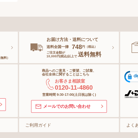
スポーツ
ベースメイク
スペシャルケア
お届け方法・送料について
ボディーケア
。
748
送料全国一律
円（税込）
ご注文金額が
送料無料
10,000円(税込)以上で
料無料）
ヘアケア
商品へのご意見・ご要望、ご試着、
オーラルケア
会社全体に関することはこちら
お客さま相談室
0120-11-4860
スキンケアグッズ
営業時間 9:30-17:00(土日祝は除く)
メールでのお問い合わせ
ご利用ガイド
よく