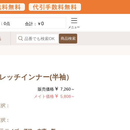
0
：
0
点
合計：￥
メニュー
品
商品検索
レッチインナー(半袖）
￥
販売価格
7,260～
￥
メイト価格
5,808～
選択：
選択：