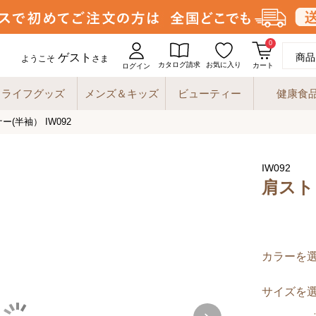
0
ゲスト
商品
ようこそ
さま
カタログ請求
お気に入り
カート
ログイン
ライフグッズ
メンズ＆キッズ
ビューティー
健康食
(半袖） IW092
IW092
肩スト
カラーを
サイズを