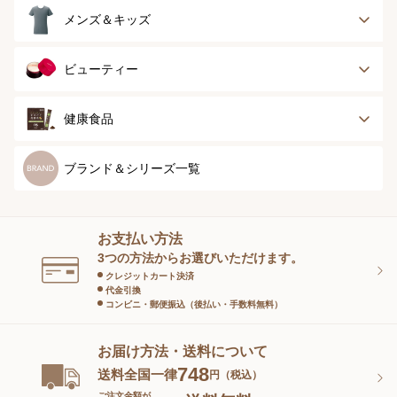
ランジェリー
インナー
スポーツ
アウター
タオル
メンズ＆キッズ
ナイティ＆ライフ
ボトム
ショーツ
お手入れグッズ
メンズトップ
メンズボトム
ビューティー
グッズ
ストッキング＆タ
ソックス
イツ
メンズソックス
キッズ＆ベビー
スキンケア
ベースメイク
健康食品
マタニティ
スペシャルケア
ボディーケア
健康食品
ブランド＆シリーズ一覧
ヘアケア
オーラルケア
お支払い方法
スキンケアグッズ
3つの方法からお選びいただけます。
クレジットカート決済
代金引換
コンビニ・郵便振込（後払い・手数料無料）
お届け方法・送料について
748
送料全国一律
円（税込）
ご注文金額が