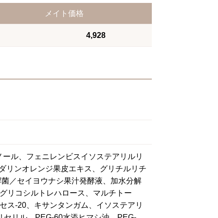
メイト価格
4,928
ノール、フェニレンビスイソステアリルリ
ンダリンオレンジ果皮エキス、グリチルリチ
桿菌／セイヨウナシ果汁発酵液、加水分解
グリコシルトレハロース、マルチトー
セス-20、キサンタンガム、イソステアリ
グリセリル、PEG-60水添ヒマシ油、PEG-