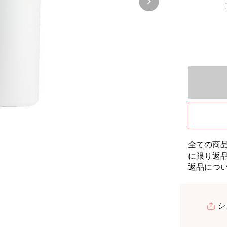
全ての商
に限り返
返品につ
シ