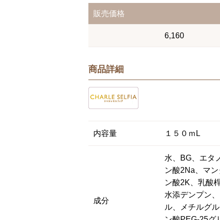
販売価格
6,160
商品詳細
内容量
１５０ｍL
水、BG、エタ
ン酸2Na、マ
ン酸2K、乳酸
水添デンプン、
成分
ル、メチルグル
ン酸PEG-25