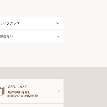
ライフグッズ
アウター
健康食品
タオル
健康食品
ナイティ＆ライフグッズ
お手入れグッズ
返品について
商品到着日を含む
8日以内に限り返品可能