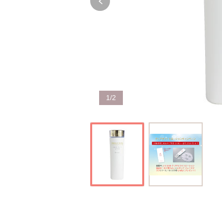
1
/
2