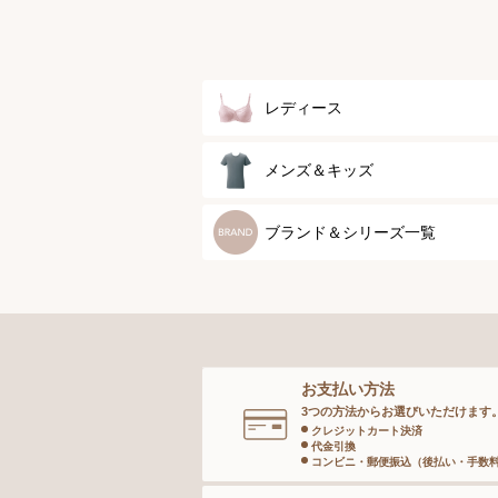
レディース
ブラジャー
メンズ＆キッズ
ブラジャーパッド
メンズトップ
ブランド＆シリーズ一覧
ボディースーツ
メンズボトム
ガードル
メンズソックス
お支払い方法
ランジェリー
キッズ＆ベビー
3つの方法からお選びいただけます
クレジットカート決済
代金引換
インナー
コンビニ・郵便振込（後払い・手数