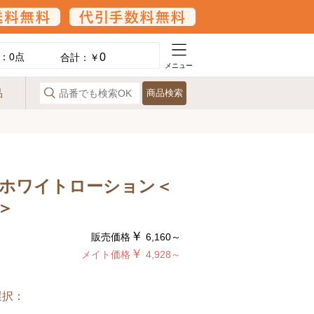
0
：
0
点
合計：￥
メニュー
品
商品検索
ホワイトローション＜
＞
￥
販売価格
6,160～
￥
メイト価格
4,928～
選択：