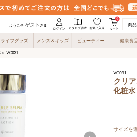
0
ゲスト
商品
ようこそ
さま
カタログ請求
お気に入り
カート
ログイン
ライフグッズ
メンズ＆キッズ
ビューティー
健康食
 VC031
VC031
クリア
化粧水
サイズを