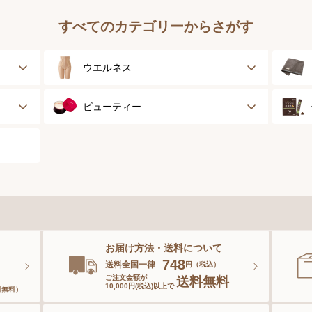
すべてのカテゴリーからさがす
ウエルネス
健康サポート
ビューティー
乳がん経験者用
スキンケア
スポーツ
ベースメイク
スペシャルケア
お届け方法・送料について
ボディーケア
。
748
送料全国一律
円（税込）
ご注文金額が
送料無料
10,000円(税込)以上で
料無料）
ヘアケア