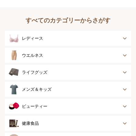
すべてのカテゴリーからさがす
レディース
ブラジャー
ブラジャーパッド
ウエルネス
ボディースーツ
ガードル
健康サポート
乳がん経験者用
ライフグッズ
ランジェリー
インナー
スポーツ
アウター
タオル
メンズ＆キッズ
ナイティ＆ライフ
ボトム
ショーツ
お手入れグッズ
メンズトップ
メンズボトム
ビューティー
グッズ
ストッキング＆タ
ソックス
イツ
メンズソックス
キッズ＆ベビー
スキンケア
ベースメイク
健康食品
マタニティ