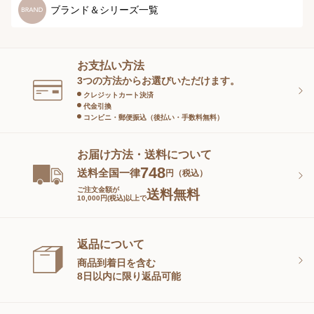
スペシャルケア
ボディーケア
健康食品
ブランド＆シリーズ一覧
ヘアケア
オーラルケア
お支払い方法
スキンケアグッズ
3つの方法からお選びいただけます。
クレジットカート決済
代金引換
コンビニ・郵便振込（後払い・手数料無料）
お届け方法・送料について
748
送料全国一律
円（税込）
ご注文金額が
送料無料
10,000円(税込)以上で
返品について
商品到着日を含む
8日以内に限り返品可能