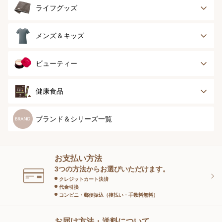
ボディースーツ
ガードル
健康サポート
乳がん経験者用
ライフグッズ
ランジェリー
インナー
スポーツ
アウター
タオル
メンズ＆キッズ
ナイティ＆ライフ
ボトム
ショーツ
お手入れグッズ
メンズトップ
メンズボトム
ビューティー
グッズ
ストッキング＆タ
ソックス
イツ
メンズソックス
キッズ＆ベビー
スキンケア
ベースメイク
健康食品
マタニティ
スペシャルケア
ボディーケア
健康食品
ブランド＆シリーズ一覧
ヘアケア
オーラルケア
お支払い方法
スキンケアグッズ
3つの方法からお選びいただけます。
クレジットカート決済
代金引換
コンビニ・郵便振込（後払い・手数料無料）
お届け方法・送料について