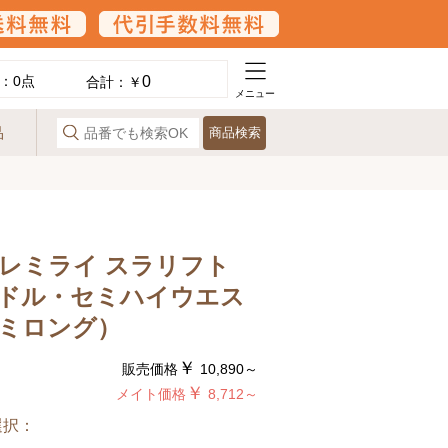
0
：
0
点
合計：￥
メニュー
品
商品検索
レミライ スラリフト
ドル・セミハイウエス
ミロング）
￥
販売価格
10,890～
￥
メイト価格
8,712～
選択：