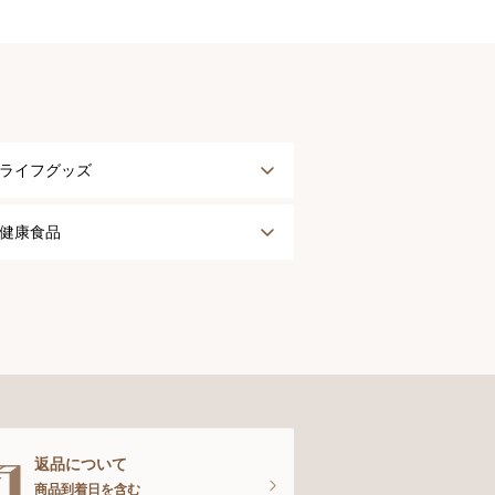
ライフグッズ
アウター
健康食品
タオル
健康食品
ナイティ＆ライフグッズ
お手入れグッズ
返品について
商品到着日を含む