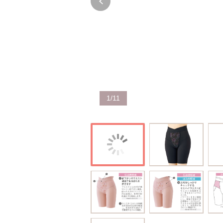
1
/
11