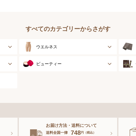
すべてのカテゴリーからさがす
ウエルネス
健康サポート
ビューティー
乳がん経験者用
スキンケア
スポーツ
ベースメイク
スペシャルケア
お届け方法・送料について
ボディーケア
。
748
送料全国一律
円（税込）