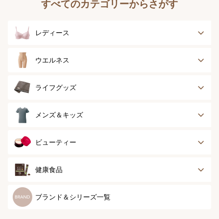
すべてのカテゴリーからさがす
レディース
ブラジャー
ブラジャーパッド
ウエルネス
ボディースーツ
ガードル
健康サポート
乳がん経験者用
ライフグッズ
ランジェリー
インナー
スポーツ
アウター
タオル
メンズ＆キッズ
ナイティ＆ライフ
ボトム
ショーツ
お手入れグッズ
メンズトップ
メンズボトム
ビューティー
グッズ
ストッキング＆タ
ソックス
イツ
メンズソックス
キッズ＆ベビー
スキンケア
ベースメイク
健康食品
マタニティ
スペシャルケア
ボディーケア
健康食品
ブランド＆シリーズ一覧