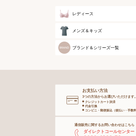
レディース
ブラジャー
メンズ＆キッズ
ブラジャーパッド
メンズトップ
ブランド＆シリーズ一覧
ボディースーツ
メンズボトム
ガードル
メンズソックス
お支払い方法
ランジェリー
キッズ＆ベビー
3つの方法からお選びいただけます
クレジットカート決済
代金引換
インナー
コンビニ・郵便振込（後払い・手数
通信販売に関するお問い合わせはこちら
ボトム
ダイレクトコールセンター