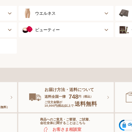
ウエルネス
健康サポート
ビューティー
乳がん経験者用
スキンケア
スポーツ
ベースメイク
スペシャルケア
お届け方法・送料について
ボディーケア
。
748
送料全国一律
円（税込）
ご注文金額が
送料無料
10,000円(税込)以上で
料無料）
ヘアケア
商品へのご意見・ご要望、ご試着、
オーラルケア
会社全体に関することはこちら
お客さま相談室