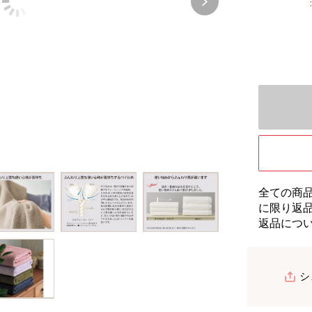
全ての商
に限り返
返品につ
シ