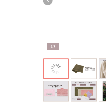
1
/
8