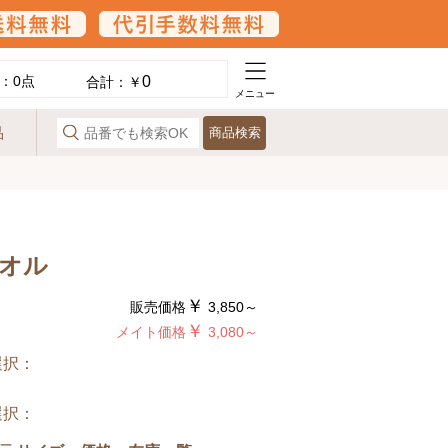
0
：
0
点
合計：￥
メニュー
品
商品検索
オル
￥
販売価格
3,850～
￥
メイト価格
3,080～
選択：
選択：