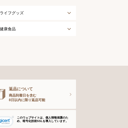
ライフグッズ
アウター
健康食品
タオル
健康食品
ナイティ＆ライフグッズ
お手入れグッズ
返品について
商品到着日を含む
8日以内に限り返品可能
このウェブサイトは、個人情報保護のた
め、暗号化技術SSLを導入しています。