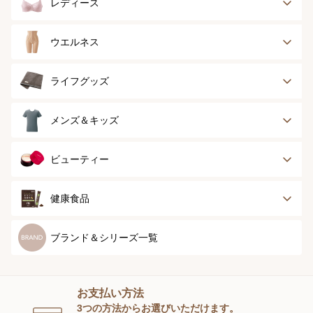
レディース
ブラジャー
ブラジャーパッド
ウエルネス
ボディースーツ
ガードル
健康サポート
乳がん経験者用
ライフグッズ
ランジェリー
インナー
スポーツ
アウター
タオル
メンズ＆キッズ
ナイティ＆ライフ
ボトム
ショーツ
お手入れグッズ
メンズトップ
メンズボトム
ビューティー
グッズ
ストッキング＆タ
ソックス
イツ
メンズソックス
キッズ＆ベビー
スキンケア
ベースメイク
健康食品
マタニティ
スペシャルケア
ボディーケア
健康食品
ブランド＆シリーズ一覧
ヘアケア
オーラルケア
お支払い方法
スキンケアグッズ
3つの方法からお選びいただけます。