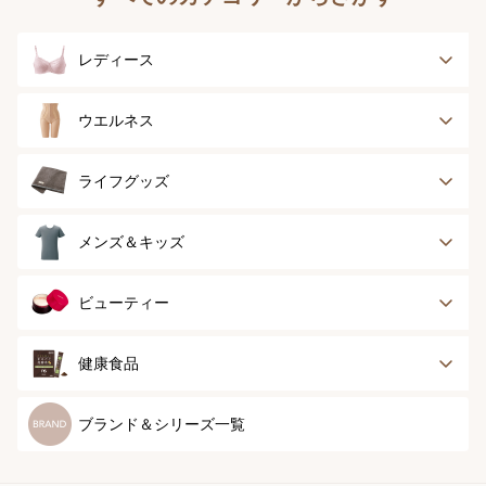
レディース
ブラジャー
ブラジャーパッド
ウエルネス
ボディースーツ
ガードル
健康サポート
乳がん経験者用
ライフグッズ
ランジェリー
インナー
スポーツ
アウター
タオル
メンズ＆キッズ
ナイティ＆ライフ
ボトム
ショーツ
お手入れグッズ
メンズトップ
メンズボトム
ビューティー
グッズ
ストッキング＆タ
ソックス
イツ
メンズソックス
キッズ＆ベビー
スキンケア
ベースメイク
健康食品
マタニティ
スペシャルケア
ボディーケア
健康食品
ブランド＆シリーズ一覧
ヘアケア
オーラルケア