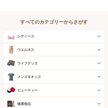
すべてのカテゴリーからさがす
レディース
ブラジャー
ブラジャーパッド
ウエルネス
ボディースーツ
ガードル
健康サポート
乳がん経験者用
ライフグッズ
ランジェリー
インナー
スポーツ
アウター
タオル
メンズ＆キッズ
ナイティ＆ライフ
ボトム
ショーツ
お手入れグッズ
メンズトップ
メンズボトム
ビューティー
グッズ
ストッキング＆タ
ソックス
イツ
メンズソックス
キッズ＆ベビー
スキンケア
ベースメイク
健康食品