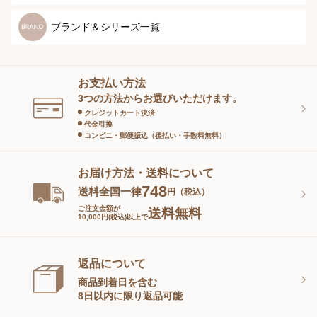
マタニティ
スペシャルケア
ボディーケア
健康食品
ブランド＆シリーズ一覧
ヘアケア
オーラルケア
お支払い方法
スキンケアグッズ
3つの方法からお選びいただけます。
クレジットカート決済
代金引換
コンビニ・郵便振込（後払い・手数料無料）
お届け方法・送料について
748
送料全国一律
円（税込）
ご注文金額が
送料無料
10,000円(税込)以上で
返品について
商品到着日を含む
8日以内に限り返品可能