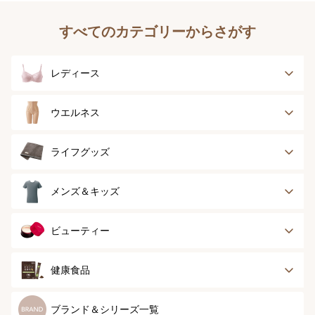
すべてのカテゴリーからさがす
レディース
ブラジャー
ブラジャーパッド
ウエルネス
ボディースーツ
ガードル
健康サポート
乳がん経験者用
ライフグッズ
ランジェリー
インナー
スポーツ
アウター
タオル
メンズ＆キッズ
ナイティ＆ライフ
ボトム
ショーツ
お手入れグッズ
メンズトップ
メンズボトム
ビューティー
グッズ
ストッキング＆タ
ソックス
イツ
メンズソックス
キッズ＆ベビー
スキンケア
ベースメイク
健康食品
マタニティ
スペシャルケア
ボディーケア
健康食品
ブランド＆シリーズ一覧