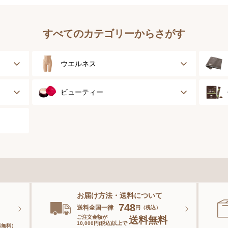
すべてのカテゴリーからさがす
ウエルネス
健康サポート
ビューティー
乳がん経験者用
スキンケア
スポーツ
ベースメイク
スペシャルケア
お届け方法・送料について
ボディーケア
。
748
送料全国一律
円（税込）
ご注文金額が
送料無料
10,000円(税込)以上で
料無料）
ヘアケア