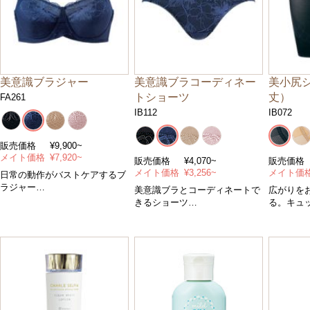
美意識ブラジャー
美意識ブラコーディネー
美小尻
トショーツ
丈）
FA261
IB112
IB072
販売価格
¥9,900~
メイト価格
¥7,920~
販売価格
¥4,070~
販売価格
メイト価格
¥3,256~
メイト価
日常の動作がバストケアするブ
ラジャー
美意識ブラとコーディネートで
広がりを
＊フルカップ/ワイヤー＊コント
きるショーツ
る。キュ
ロールパワー/中＊サイズ/Ａ～
＊また上標準＊サイズＳ～ＬＬ
に。
Ｇカップ・アンダー７０～９０
＊カラー/全４色
＊３分丈
cm＊カラー/全４色
Ｓ～ＬＬ