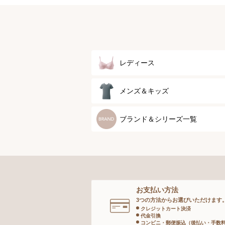
レディース
ブラジャー
メンズ＆キッズ
ブラジャーパッド
メンズトップ
ブランド＆シリーズ一覧
ボディースーツ
メンズボトム
ガードル
メンズソックス
お支払い方法
ランジェリー
キッズ＆ベビー
3つの方法からお選びいただけます
クレジットカート決済
代金引換
インナー
コンビニ・郵便振込（後払い・手数