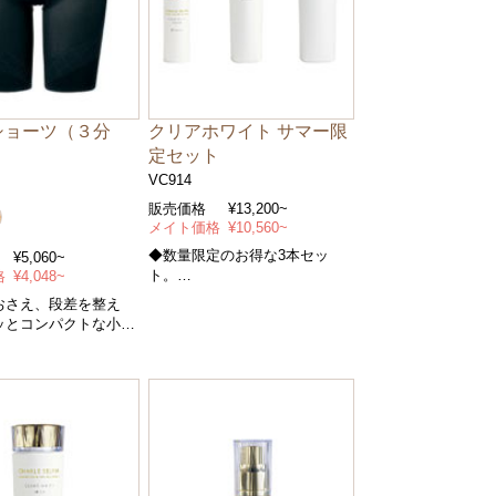
ショーツ（３分
クリアホワイト サマー限
定セット
VC914
販売価格
¥13,200~
メイト価格
¥10,560~
◆数量限定のお得な3本セッ
¥5,060~
ト。
格
¥4,048~
輝くクリアな肌へ、３ステップ
おさえ、段差を整え
ッとコンパクトな小尻
。また上標準＊サイズ
＊カラー/全２色