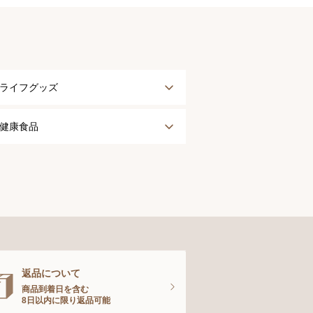
ライフグッズ
アウター
健康食品
タオル
健康食品
ナイティ＆ライフグッズ
お手入れグッズ
返品について
商品到着日を含む
8日以内に限り返品可能