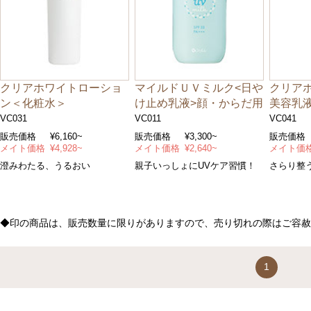
クリアホワイトローショ
マイルドＵＶミルク<日や
クリア
ン＜化粧水＞
け止め乳液>顔・からだ用
美容乳
VC031
VC011
VC041
販売価格
¥6,160~
販売価格
¥3,300~
販売価格
メイト価格
¥4,928~
メイト価格
¥2,640~
メイト価
澄みわたる、うるおい
親子いっしょにUVケア習慣！
さらり整
◆印の商品は、販売数量に限りがありますので、売り切れの際はご容赦
1