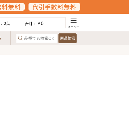
0
：
0
点
合計：￥
メニュー
品
商品検索