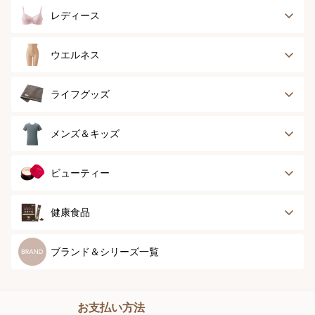
レディース
ブラジャー
ブラジャーパッド
ウエルネス
ボディースーツ
ガードル
健康サポート
乳がん経験者用
ライフグッズ
ランジェリー
インナー
スポーツ
アウター
タオル
メンズ＆キッズ
ナイティ＆ライフ
ボトム
ショーツ
お手入れグッズ
メンズトップ
メンズボトム
ビューティー
グッズ
ストッキング＆タ
ソックス
イツ
メンズソックス
キッズ＆ベビー
スキンケア
ベースメイク
健康食品
マタニティ
スペシャルケア
ボディーケア
健康食品
ブランド＆シリーズ一覧
ヘアケア
オーラルケア
お支払い方法