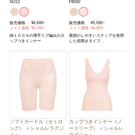
IA212
FB042
販売価格
¥6,600~
販売価格
¥5,500~
メイト価格
¥5,280~
メイト価格
¥4,400~
綿１００％の薄手リブ編みのカ
着脱のしやすいスナップを使用
ップつきインナー
した前開きタイプ
＊前開き（スナップ）/ノンワイ
ヤー＊サイズ/Ｍ～ＬＬ＊カラ
ー/全２色
ソフトガードル（セミロ
カップつきインナー（ノ
ング） ＜シャルレラグジ
ースリーブ） ＜シャルレ
ャ＞
ラグジャ＞