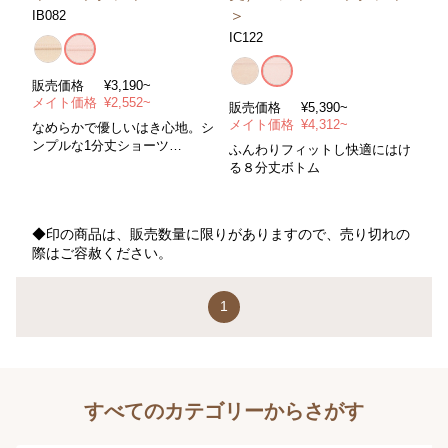
＞
IB082
IC122
販売価格
¥3,190~
メイト価格
¥2,552~
販売価格
¥5,390~
メイト価格
¥4,312~
なめらかで優しいはき心地。シ
ンプルな1分丈ショーツ
ふんわりフィットし快適にはけ
＊１分丈。また上深め＊サイズ
る８分丈ボトム
Ｍ～３Ｌ＊カラー/全２色
◆印の商品は、販売数量に限りがありますので、売り切れの
際はご容赦ください。
1
すべてのカテゴリーからさがす