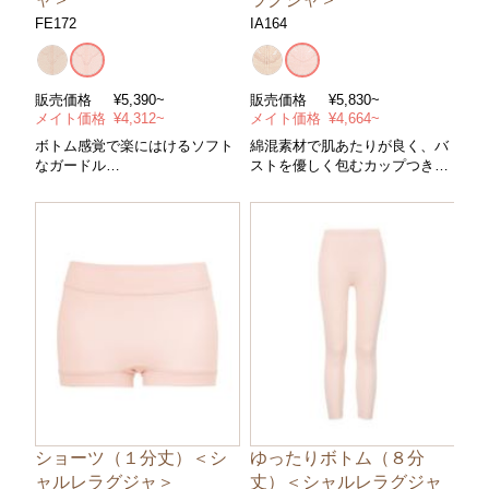
FE172
IA164
販売価格
¥5,390~
販売価格
¥5,830~
メイト価格
¥4,312~
メイト価格
¥4,664~
ボトム感覚で楽にはけるソフト
綿混素材で肌あたりが良く、バ
なガードル
ストを優しく包むカップつきイ
＊セミロング＊また上標準＊コ
ンナー
ントロールパワー/ソフト ＊サ
イズ/６４〜９０cm ＊カラー/全
２色
ショーツ（１分丈）＜シ
ゆったりボトム（８分
ャルレラグジャ＞
丈）＜シャルレラグジャ