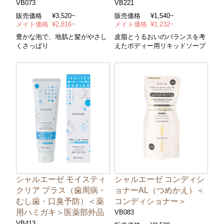
VB073
VB221
販売価格
¥3,520~
販売価格
¥1,540~
メイト価格
¥2,816~
メイト価格
¥1,232~
豊かな泡で、地肌と髪がやさし
皮脂とうるおいのバランスを考
くさっぱり
えたボディー用リキッドソープ
シャルエーゼ モイスティ
シャルエーゼ コンディシ
クリア プラス（歯周病・
ョナーAL（つめかえ）＜
むし歯・口臭予防）＜薬
コンディショナー＞
用ハミガキ＞医薬部外品
VB083
VB413