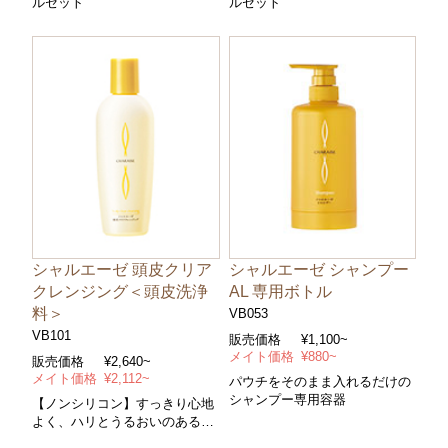
ルセット
ルセット
シャルエーゼ 頭皮クリア
シャルエーゼ シャンプー
クレンジング＜頭皮洗浄
AL 専用ボトル
料＞
VB053
VB101
販売価格
¥1,100~
メイト価格
¥880~
販売価格
¥2,640~
メイト価格
¥2,112~
パウチをそのまま入れるだけの
シャンプー専用容器
【ノンシリコン】すっきり心地
よく、ハリとうるおいのある頭
皮