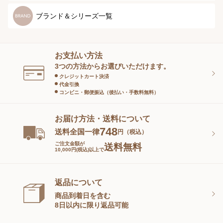
マタニティ
スペシャルケア
ボディーケア
健康食品
ブランド＆シリーズ一覧
ヘアケア
オーラルケア
お支払い方法
スキンケアグッズ
3つの方法からお選びいただけます。
クレジットカート決済
代金引換
コンビニ・郵便振込（後払い・手数料無料）
お届け方法・送料について
748
送料全国一律
円（税込）
ご注文金額が
送料無料
10,000円(税込)以上で
返品について
商品到着日を含む
8日以内に限り返品可能