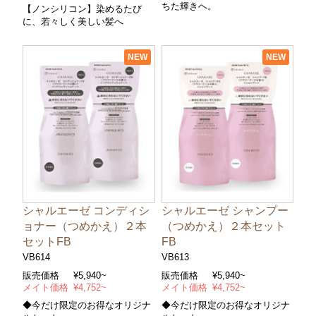
ちた輝きへ。
【ノンシリコン】染めるたび
に、若々しく美しい髪へ
NEW
NEW
シャルエーゼ コンディシ
シャルエーゼ シャンプー
ョナー（つめかえ）２本
（つめかえ）２本セット
セットFB
FB
VB614
VB613
販売価格
¥5,940~
販売価格
¥5,940~
メイト価格
¥4,752~
メイト価格
¥4,752~
◆今だけ限定のお得なオリジナ
◆今だけ限定のお得なオリジナ