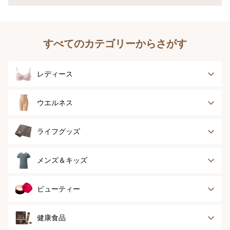
すべてのカテゴリーからさがす
レディース
ブラジャー
ブラジャーパッド
ウエルネス
ボディースーツ
ガードル
健康サポート
乳がん経験者用
ライフグッズ
ランジェリー
インナー
スポーツ
アウター
タオル
メンズ＆キッズ
ナイティ＆ライフ
ボトム
ショーツ
お手入れグッズ
メンズトップ
メンズボトム
ビューティー
グッズ
ストッキング＆タ
ソックス
イツ
メンズソックス
キッズ＆ベビー
スキンケア
ベースメイク
健康食品