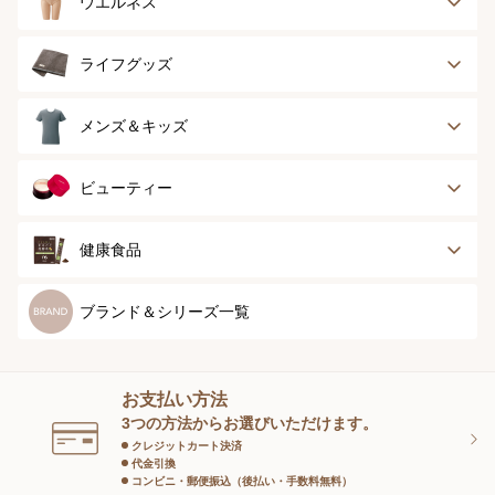
ウエルネス
ボディースーツ
ガードル
健康サポート
乳がん経験者用
ライフグッズ
ランジェリー
インナー
スポーツ
アウター
タオル
メンズ＆キッズ
ナイティ＆ライフ
ボトム
ショーツ
お手入れグッズ
メンズトップ
メンズボトム
ビューティー
グッズ
ストッキング＆タ
ソックス
イツ
メンズソックス
キッズ＆ベビー
スキンケア
ベースメイク
健康食品
マタニティ
スペシャルケア
ボディーケア
健康食品
ブランド＆シリーズ一覧
ヘアケア
オーラルケア
お支払い方法
スキンケアグッズ
3つの方法からお選びいただけます。
クレジットカート決済
代金引換
コンビニ・郵便振込（後払い・手数料無料）