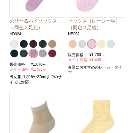
のびーるハイソックス
ソックス（レーシー柄）
（同色２足組）
（同色２足組）
HD024
HE062
販売価格
¥
1,760～
メイト価格
¥
1,408～
販売価格
¥
1,870～
春夏におすすめのレーシータイ
メイト価格
¥
1,496～
プ
男女兼用で15〜27cmまでのサ
イズに対応