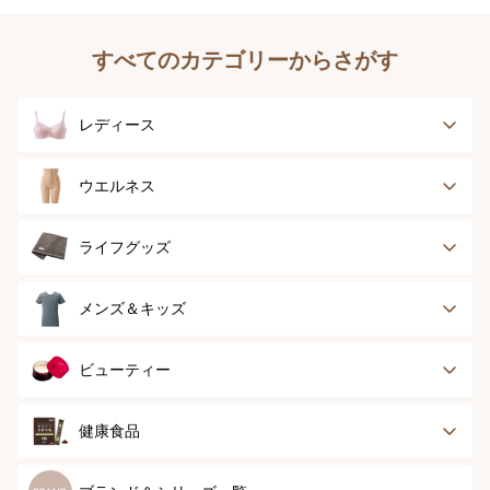
すべてのカテゴリーからさがす
レディース
ブラジャー
ブラジャーパッド
ウエルネス
ボディースーツ
ガードル
健康サポート
乳がん経験者用
ライフグッズ
ランジェリー
インナー
スポーツ
アウター
タオル
メンズ＆キッズ
ナイティ＆ライフ
ボトム
ショーツ
お手入れグッズ
メンズトップ
メンズボトム
ビューティー
グッズ
ストッキング＆タ
ソックス
イツ
メンズソックス
キッズ＆ベビー
スキンケア
ベースメイク
健康食品
マタニティ
スペシャルケア
ボディーケア
健康食品