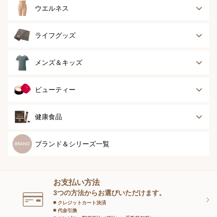
ブラジャー
ブラジャーパッド
ウエルネス
ボディースーツ
ガードル
健康サポート
乳がん経験者用
ライフグッズ
ランジェリー
インナー
スポーツ
アウター
タオル
メンズ＆キッズ
ナイティ＆ライフ
ボトム
ショーツ
お手入れグッズ
メンズトップ
メンズボトム
ビューティー
グッズ
ストッキング＆タ
ソックス
イツ
メンズソックス
キッズ＆ベビー
スキンケア
ベースメイク
健康食品
マタニティ
スペシャルケア
ボディーケア
健康食品
ブランド＆シリーズ一覧
ヘアケア
オーラルケア
お支払い方法
スキンケアグッズ
3つの方法からお選びいただけます。
クレジットカート決済
代金引換