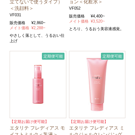
立てないで使うタイプ）
ョン＜化粧水＞
＜洗顔料＞
VF052
VF031
販売価格
¥4,400~
メイト価格
¥3,520~
販売価格
¥2,860~
メイト価格
¥2,288~
とろり、うるおう美容液感覚。
やさしく落として、うるおい仕
上げ
定期便可能
定期便可能
【定期お届け便可能】
【定期お届け便可能】
エタリテ フレディアス モ
エタリテ フレディアス ミ
イストミルク＜乳液＞
ルクジェルクレンジング