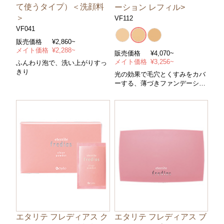
て使うタイプ）＜洗顔料
ーション レフィル>
＞
VF112
VF041
販売価格
¥2,860~
メイト価格
¥2,288~
販売価格
¥4,070~
メイト価格
¥3,256~
ふんわり泡で、洗い上がりすっ
きり
光の効果で毛穴とくすみをカバ
ーする、薄づきファンデーショ
ン
エタリテ フレディアス ク
エタリテ フレディアス ブ