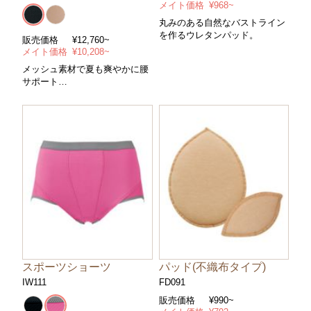
メイト価格
¥968~
丸みのある自然なバストライン
を作るウレタンパッド。
販売価格
¥12,760~
メイト価格
¥10,208~
メッシュ素材で夏も爽やかに腰
サポート
＊セミロング＊ハイウエスト＊
コントロールパワー/ややハード
＊サイズ/６４～９８cm ＊カラ
ー/全２色
パッド(不織布タイプ)
スポーツショーツ
FD091
IW111
販売価格
¥990~