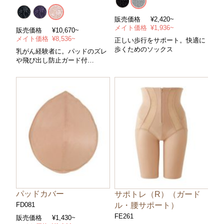
販売価格
¥2,420~
メイト価格
¥1,936~
販売価格
¥10,670~
メイト価格
¥8,536~
正しい歩行をサポート。快適に
歩くためのソックス
乳がん経験者に。パッドのズレ
や飛び出し防止ガード付
＊フルカップ/ノンワイヤー＊コ
ントロールパワー/ややハード＊
サイズ/Ａ～Ｆカップ・アンダー
７０～１００cm＊カラー/全３
色
パッドカバー
サポトレ（R）（ガード
ル・腰サポート）
FD081
FE261
販売価格
¥1,430~