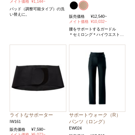
メイト価格
¥1,144~
パッド（調整可能タイプ）の洗
い替えに。
販売価格
¥12,540~
メイト価格
¥10,032~
腰をサポートするガードル
＊セミロング＊ハイウエスト＊
コントロールパワー/ややハード
＊サイズ/６４～９８cm ＊カラ
ー/全２色
ライトなサポーター
サポートウォーク（R）
パンツ（ロング）
IW161
EW024
販売価格
¥7,590~
メイト価格
¥6,072~