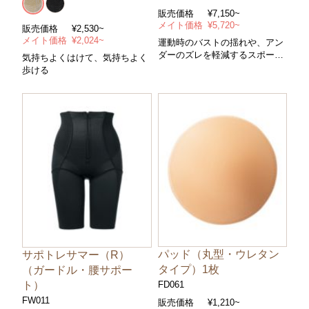
販売価格
¥7,150~
メイト価格
¥5,720~
販売価格
¥2,530~
メイト価格
¥2,024~
運動時のバストの揺れや、アン
ダーのズレを軽減するスポーツ
気持ちよくはけて、気持ちよく
用ブラジャー。
歩ける
＊ノンワイヤー ＊サイズ/AB～
EF・アンダー65～90cm ＊カラ
ー/全2色
パッド（丸型・ウレタン
サポトレサマー（R）
タイプ）1枚
（ガードル・腰サポー
ト）
FD061
FW011
販売価格
¥1,210~