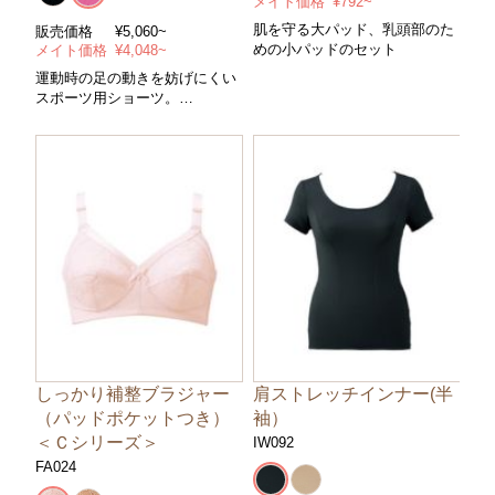
メイト価格
¥792~
肌を守る大パッド、乳頭部のた
販売価格
¥5,060~
めの小パッドのセット
メイト価格
¥4,048~
運動時の足の動きを妨げにくい
スポーツ用ショーツ。
＊また上標準 ＊サイズM～3L
＊カラー/全2色
しっかり補整ブラジャー
肩ストレッチインナー(半
（パッドポケットつき）
袖）
＜Ｃシリーズ＞
IW092
FA024