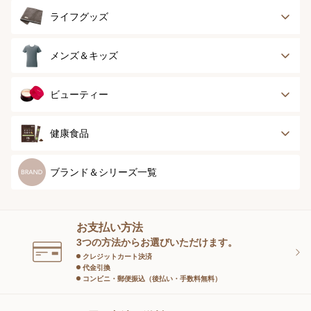
ボディースーツ
ガードル
健康サポート
乳がん経験者用
ライフグッズ
ランジェリー
インナー
スポーツ
アウター
タオル
メンズ＆キッズ
ナイティ＆ライフ
ボトム
ショーツ
お手入れグッズ
メンズトップ
メンズボトム
ビューティー
グッズ
ストッキング＆タ
ソックス
イツ
メンズソックス
キッズ＆ベビー
スキンケア
ベースメイク
健康食品
マタニティ
スペシャルケア
ボディーケア
健康食品
ブランド＆シリーズ一覧
ヘアケア
オーラルケア
お支払い方法
スキンケアグッズ
3つの方法からお選びいただけます。
クレジットカート決済
代金引換
コンビニ・郵便振込（後払い・手数料無料）