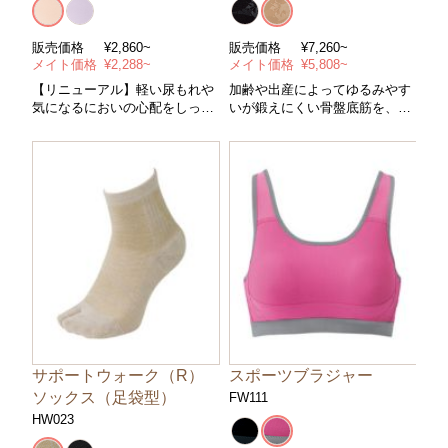
販売価格
¥2,860~
販売価格
¥7,260~
メイト価格
¥2,288~
メイト価格
¥5,808~
【リニューアル】軽い尿もれや
加齢や出産によってゆるみやす
気になるにおいの心配をしっか
いが鍛えにくい骨盤底筋を、日
りケア
常の動作でトレーニング。
サポートウォーク（R）
スポーツブラジャー
ソックス（足袋型）
FW111
HW023