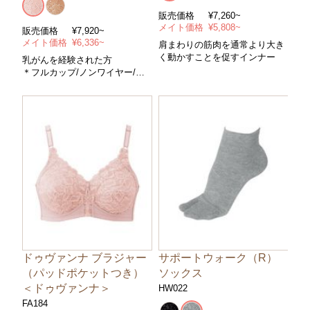
販売価格
¥7,260~
メイト価格
¥5,808~
販売価格
¥7,920~
メイト価格
¥6,336~
肩まわりの筋肉を通常より大き
く動かすことを促すインナー
乳がんを経験された方
＊フルカップ/ノンワイヤー/パ
ッドポケット付＊コントロール
パワー/ハード＊サイズ/Ａ～Ｅ
カップ・アンダー６５～１００
cm＊カラー/全２色
ドゥヴァンナ ブラジャー
サポートウォーク（R）
（パッドポケットつき）
ソックス
＜ドゥヴァンナ＞
HW022
FA184