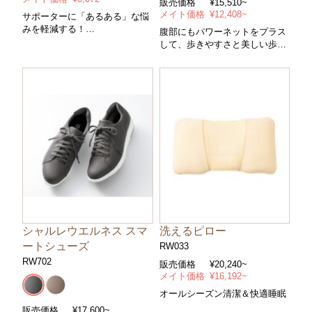
販売価格
¥15,510~
メイト価格
¥12,408~
サポーターに「あるある」な悩
みを軽減する！
腹部にもパワーネットをプラス
普段使いにちょうどいい、軽い
して、歩きやすさと美しい歩き
着け心地の「ライトなサポータ
姿を叶えるパンツ
ー」
洗えるピロー
シャルレウエルネス スマ
ートシューズ
RW033
RW702
販売価格
¥20,240~
メイト価格
¥16,192~
オールシーズン清潔＆快適睡眠
販売価格
¥17,600~