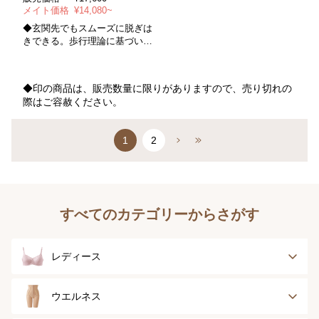
メイト価格
¥14,080~
◆玄関先でもスムーズに脱ぎは
きできる。歩行理論に基づいた
歩きやすい一足
◆印の商品は、販売数量に限りがありますので、売り切れの
際はご容赦ください。
1
2
すべてのカテゴリーからさがす
レディース
ブラジャー
ブラジャーパッド
ウエルネス