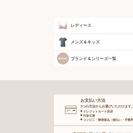
レディース
ブラジャー
メンズ＆キッズ
ブラジャーパッド
メンズトップ
ブランド＆シリーズ一覧
ボディースーツ
メンズボトム
ガードル
メンズソックス
お支払い方法
ランジェリー
キッズ＆ベビー
3つの方法からお選びいただけます
クレジットカート決済
代金引換
インナー
コンビニ・郵便振込（後払い・手数