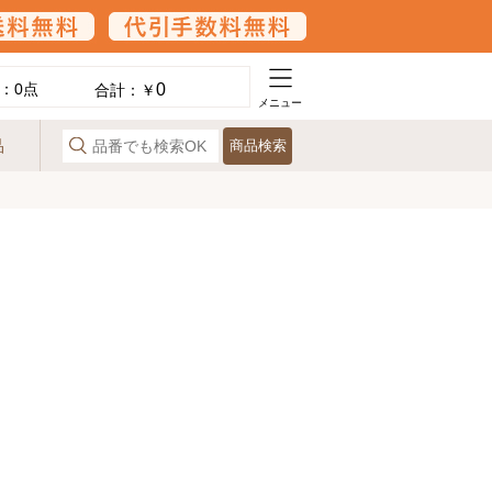
0
：
0
点
合計：￥
メニュー
品
商品検索