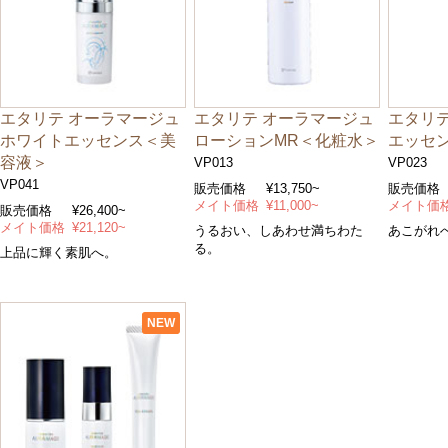
エタリテ オーラマージュ
エタリテ オーラマージュ
エタリテ
ホワイトエッセンス＜美
ローションMR＜化粧水＞
エッセ
容液＞
VP013
VP023
VP041
販売価格
¥13,750~
販売価格
メイト価格
¥11,000~
メイト価
販売価格
¥26,400~
メイト価格
¥21,120~
うるおい、しあわせ満ちわた
あこがれ
る。
上品に輝く素肌へ。
NEW