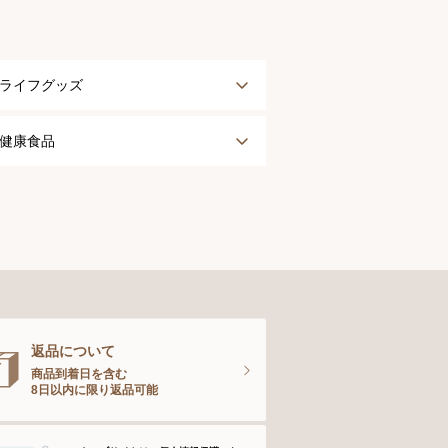
ライフグッズ
アウター
健康食品
タオル
健康食品
ナイティ＆ライフグッズ
お手入れグッズ
返品について
商品到着日を含む
8日以内に限り返品可能