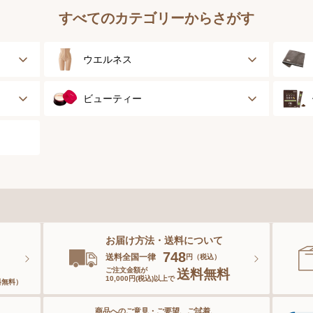
すべてのカテゴリーからさがす
ウエルネス
健康サポート
ビューティー
乳がん経験者用
スキンケア
スポーツ
ベースメイク
スペシャルケア
お届け方法・送料について
ボディーケア
。
748
送料全国一律
円（税込）
ご注文金額が
送料無料
10,000円(税込)以上で
料無料）
ヘアケア
商品へのご意見・ご要望、ご試着、