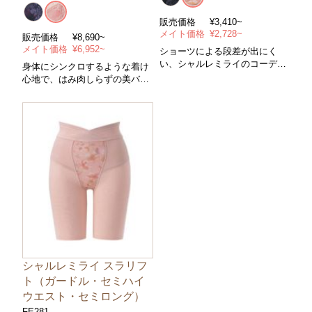
販売価格
¥3,410~
メイト価格
¥2,728~
販売価格
¥8,690~
メイト価格
¥6,952~
ショーツによる段差が出にく
い、シャルレミライのコーディ
身体にシンクロするような着け
ネートショーツ
心地で、はみ肉しらずの美バス
＊また上標準＊サイズＳ～３Ｌ
トへ。新感覚のノンワイヤーブ
＊カラー/全２色
ラジャー
＊ノンワイヤー(３/４カップ) ＊
コントロールパワー/ややソフト
＊サイズ/Ａ～Ｇカップ・アンダ
ー６５～９５cm ＊カラー/全２
色
シャルレミライ スラリフ
ト（ガードル・セミハイ
ウエスト・セミロング）
FE281