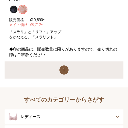
販売価格
¥10,890~
メイト価格
¥8,712~
「スラリ」と「リフト」アップ
をかなえる、「スラリフト」
＊セミロング＊セミハイウエス
ト＊コントロールパワー/ややソ
◆印の商品は、販売数量に限りがありますので、売り切れの
フト＊サイズ/５８～９８cm ＊
際はご容赦ください。
カラー/全２色
1
すべてのカテゴリーからさがす
レディース