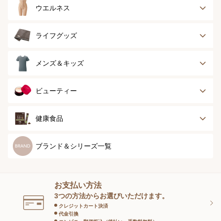
ブラジャー
ブラジャーパッド
ウエルネス
ボディースーツ
ガードル
健康サポート
乳がん経験者用
ライフグッズ
ランジェリー
インナー
スポーツ
アウター
タオル
メンズ＆キッズ
ナイティ＆ライフ
ボトム
ショーツ
お手入れグッズ
メンズトップ
メンズボトム
ビューティー
グッズ
ストッキング＆タ
ソックス
イツ
メンズソックス
キッズ＆ベビー
スキンケア
ベースメイク
健康食品
マタニティ
スペシャルケア
ボディーケア
健康食品
ブランド＆シリーズ一覧
ヘアケア
オーラルケア
お支払い方法
スキンケアグッズ
3つの方法からお選びいただけます。
クレジットカート決済
代金引換