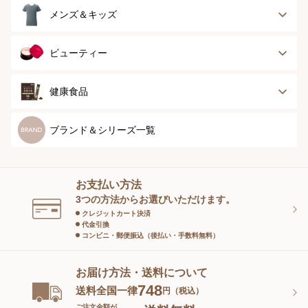
ランジェリー
インナー
スポーツ
アウター
タオル
メンズ＆キッズ
ナイティ＆ライフ
ボトム
ショーツ
お手入れグッズ
メンズトップ
メンズボトム
ビューティー
グッズ
ストッキング＆タ
ソックス
イツ
メンズソックス
キッズ＆ベビー
スキンケア
ベースメイク
健康食品
マタニティ
スペシャルケア
ボディーケア
健康食品
ブランド＆シリーズ一覧
ヘアケア
オーラルケア
お支払い方法
スキンケアグッズ
3つの方法からお選びいただけます。
クレジットカート決済
代金引換
コンビニ・郵便振込（後払い・手数料無料）
お届け方法・送料について
748
送料全国一律
円（税込）
ご注文金額が