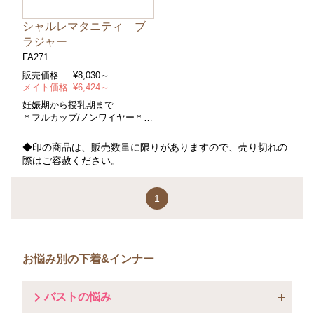
シャルレマタニティ ブ
ラジャー
FA271
販売価格
¥
8,030～
メイト価格
¥
6,424～
妊娠期から授乳期まで
＊フルカップ/ノンワイヤー＊コ
ントロールパワー/ソフト＊サイ
ズ/ＡＣ～ＨＩカップ・アンダー
◆印の商品は、販売数量に限りがありますので、売り切れの
Ｍ（６５～７５）～Ｌ（７５～
際はご容赦ください。
８５）＊カラー/ピンク
1
お悩み別の下着&インナー
バストの悩み