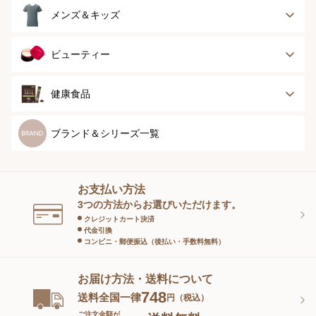
ランジェリー
インナー
スポーツ
アウター
タオル
メンズ＆キッズ
ナイティ＆ライフ
ボトム
ショーツ
お手入れグッズ
メンズトップ
メンズボトム
ビューティー
グッズ
ストッキング＆タ
ソックス
イツ
メンズソックス
キッズ＆ベビー
スキンケア
ベースメイク
健康食品
マタニティ
スペシャルケア
ボディーケア
健康食品
ブランド＆シリーズ一覧
ヘアケア
オーラルケア
お支払い方法
スキンケアグッズ
3つの方法からお選びいただけます。
クレジットカート決済
代金引換
コンビニ・郵便振込（後払い・手数料無料）
お届け方法・送料について
748
送料全国一律
円（税込）
ご注文金額が