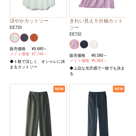
涼やかカットソー
きれい見え５分袖カット
ソー
EE733
EE732
販売価格
¥
9,680～
メイト価格
¥
7,744～
販売価格
¥
8,580～
メイト価格
¥
6,864～
◆１枚で涼しく、オシャレに決
まるカットソー
◆上品な光沢感で一枚でも決ま
る
NEW
NEW