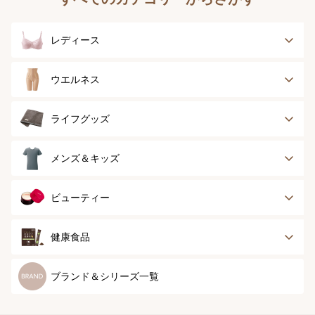
レディース
ブラジャー
ブラジャーパッド
ウエルネス
ボディースーツ
ガードル
健康サポート
乳がん経験者用
ライフグッズ
ランジェリー
インナー
スポーツ
アウター
タオル
メンズ＆キッズ
ナイティ＆ライフ
ボトム
ショーツ
お手入れグッズ
メンズトップ
メンズボトム
ビューティー
グッズ
ストッキング＆タ
ソックス
イツ
メンズソックス
キッズ＆ベビー
スキンケア
ベースメイク
健康食品
マタニティ
スペシャルケア
ボディーケア
健康食品
ブランド＆シリーズ一覧
ヘアケア
オーラルケア