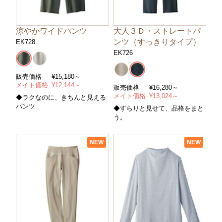
涼やかワイドパンツ
大人３Ｄ・ストレートパ
ンツ（すっきりタイプ）
EK728
EK726
販売価格
¥
15,180～
メイト価格
¥
12,144～
販売価格
¥
16,280～
メイト価格
¥
13,024～
◆ラクなのに、きちんと見える
パンツ
◆すらりと見せて、品格をまと
う。
NEW
NEW