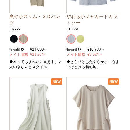
爽やかスリム・３Ｄパン
やわらかジャカードカッ
ツ
トソー
EK727
EE729
販売価格
¥
14,080～
販売価格
¥
10,780～
メイト価格
¥
11,264～
メイト価格
¥
8,624～
◆座ってもきれいに見える、大
◆さらりとした柔らかさ。心ま
人のきちんとスタイル
でほどける着心地。
NEW
NEW