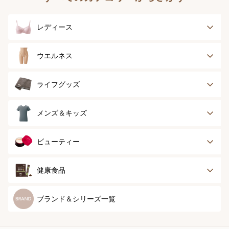
レディース
ブラジャー
ブラジャーパッド
ウエルネス
ボディースーツ
ガードル
健康サポート
乳がん経験者用
ライフグッズ
ランジェリー
インナー
スポーツ
アウター
タオル
メンズ＆キッズ
ナイティ＆ライフ
ボトム
ショーツ
お手入れグッズ
メンズトップ
メンズボトム
ビューティー
グッズ
ストッキング＆タ
ソックス
イツ
メンズソックス
キッズ＆ベビー
スキンケア
ベースメイク
健康食品
マタニティ
スペシャルケア
ボディーケア
健康食品
ブランド＆シリーズ一覧
ヘアケア
オーラルケア