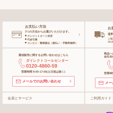
ボディースーツ
スポー
メンズボトム
ベース
ガードル
メンズソックス
スペシ
お支払い方法
お
ランジェリー
キッズ＆ベビー
ボディ
3つの方法からお選びいただけます。
送
クレジットカート決済
ご注
代金引換
10
インナー
コンビニ・郵便振込（後払い・手数料無料）
ヘアケ
商品へ
通信販売に関するお問い合わせはこちら
ボトム
オーラ
会社全
ダイレクトコールセンター
0120-4860-59
ショーツ
スキン
営業時間 9:00-17:00(土日祝は除く)
営業時間
メールでのお問い合わせ
メー
ストッキング＆タイツ
ソックス
会員とサービス
ご利用ガイド
マタニティ