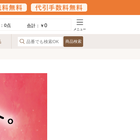
0
：
0
点
合計：￥
メニュー
品
商品検索