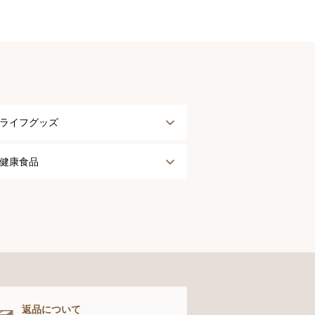
ライフグッズ
アウター
健康食品
タオル
健康食品
ナイティ＆ライフグッズ
お手入れグッズ
返品について