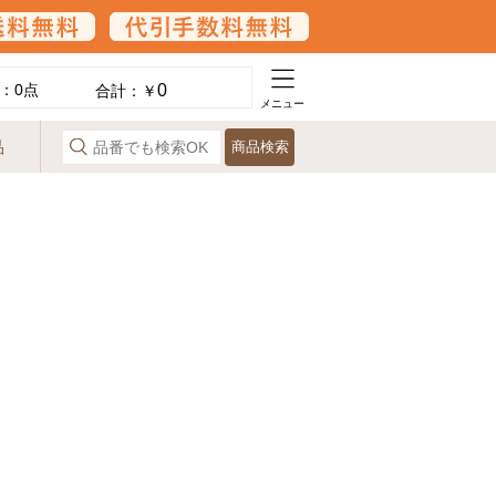
0
：
0
点
合計：￥
メニュー
品
商品検索