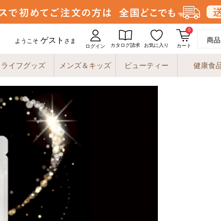
0
ゲスト
商品
ようこそ
さま
カタログ請求
お気に入り
カート
ログイン
ライフグッズ
メンズ＆キッズ
ビューティー
健康食