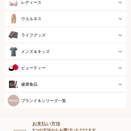
レディース
ブラジャー
ブラジャーパッド
ウエルネス
ボディースーツ
ガードル
健康サポート
乳がん経験者用
ライフグッズ
ランジェリー
インナー
スポーツ
アウター
タオル
メンズ＆キッズ
ナイティ＆ライフ
ボトム
ショーツ
お手入れグッズ
メンズトップ
メンズボトム
ビューティー
グッズ
ストッキング＆タ
ソックス
イツ
メンズソックス
キッズ＆ベビー
スキンケア
ベースメイク
健康食品
マタニティ
スペシャルケア
ボディーケア
健康食品
ブランド＆シリーズ一覧
ヘアケア
オーラルケア
お支払い方法
スキンケアグッズ
3つの方法からお選びいただけます。