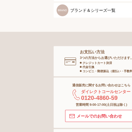
ブラジャーパッド
メンズトップ
ブランド＆シリーズ一覧
ボディースーツ
メンズボトム
ガードル
メンズソックス
お支払い方法
ランジェリー
キッズ＆ベビー
3つの方法からお選びいただけます
クレジットカート決済
代金引換
インナー
コンビニ・郵便振込（後払い・手数
通信販売に関するお問い合わせはこちら
ボトム
ダイレクトコールセンター
0120-4860-59
ショーツ
営業時間 9:00-17:00(土日祝は除く)
メールでのお問い合わせ
ストッキング＆タイツ