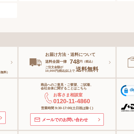
乳がん経験者用
スキンケア
スポーツ
ベースメイク
スペシャルケア
お届け方法・送料について
ボディーケア
。
748
送料全国一律
円（税込）
ご注文金額が
送料無料
10,000円(税込)以上で
料無料）
ヘアケア
商品へのご意見・ご要望、ご試着、
オーラルケア
会社全体に関することはこちら
お客さま相談室
0120-11-4860
スキンケアグッズ
営業時間 9:30-17:00(土日祝は除く)
メールでのお問い合わせ