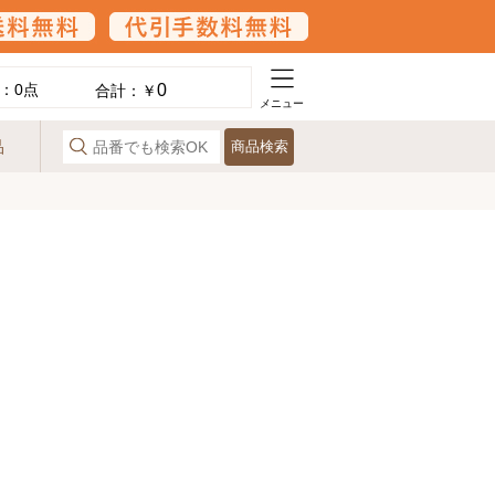
0
：
0
点
合計：￥
メニュー
品
商品検索