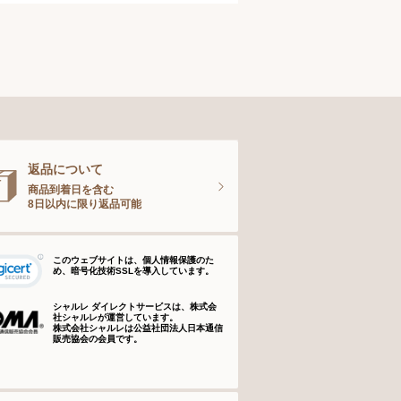
タオル
健康食品
ナイティ＆ライフグッズ
お手入れグッズ
返品について
商品到着日を含む
8日以内に限り返品可能
このウェブサイトは、個人情報保護のた
め、暗号化技術SSLを導入しています。
シャルレ ダイレクトサービスは、株式会
社シャルレが運営しています。
株式会社シャルレは公益社団法人日本通信
販売協会の会員です。