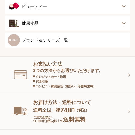
ナイティ＆ライフ
ボトム
ショーツ
お手入れグッズ
メンズトップ
メンズボトム
ビューティー
グッズ
ストッキング＆タ
ソックス
イツ
メンズソックス
キッズ＆ベビー
スキンケア
ベースメイク
健康食品
マタニティ
スペシャルケア
ボディーケア
健康食品
ブランド＆シリーズ一覧
ヘアケア
オーラルケア
お支払い方法
スキンケアグッズ
3つの方法からお選びいただけます。
クレジットカート決済
代金引換
コンビニ・郵便振込（後払い・手数料無料）
お届け方法・送料について
748
送料全国一律
円（税込）
ご注文金額が
送料無料
10,000円(税込)以上で