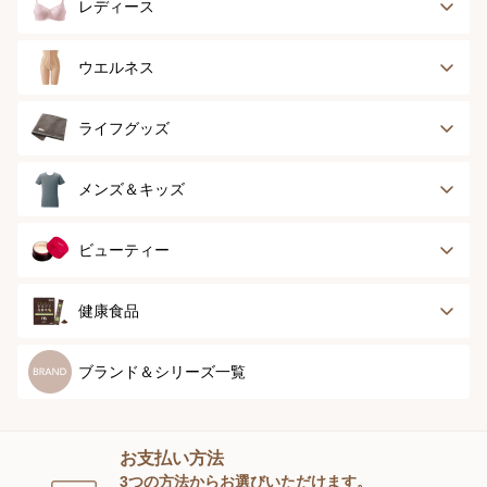
レディース
ブラジャー
ブラジャーパッド
ウエルネス
ボディースーツ
ガードル
健康サポート
乳がん経験者用
ライフグッズ
ランジェリー
インナー
スポーツ
アウター
タオル
メンズ＆キッズ
ナイティ＆ライフ
ボトム
ショーツ
お手入れグッズ
メンズトップ
メンズボトム
ビューティー
グッズ
ストッキング＆タ
ソックス
イツ
メンズソックス
キッズ＆ベビー
スキンケア
ベースメイク
健康食品
マタニティ
スペシャルケア
ボディーケア
健康食品
ブランド＆シリーズ一覧
ヘアケア
オーラルケア
お支払い方法
スキンケアグッズ
3つの方法からお選びいただけます。