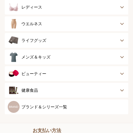
レディース
ブラジャー
ブラジャーパッド
ウエルネス
ボディースーツ
ガードル
健康サポート
乳がん経験者用
ライフグッズ
ランジェリー
インナー
スポーツ
アウター
タオル
メンズ＆キッズ
ナイティ＆ライフ
ボトム
ショーツ
お手入れグッズ
メンズトップ
メンズボトム
ビューティー
グッズ
ストッキング＆タ
ソックス
イツ
メンズソックス
キッズ＆ベビー
スキンケア
ベースメイク
健康食品
マタニティ
スペシャルケア
ボディーケア
健康食品
ブランド＆シリーズ一覧
ヘアケア
オーラルケア
お支払い方法