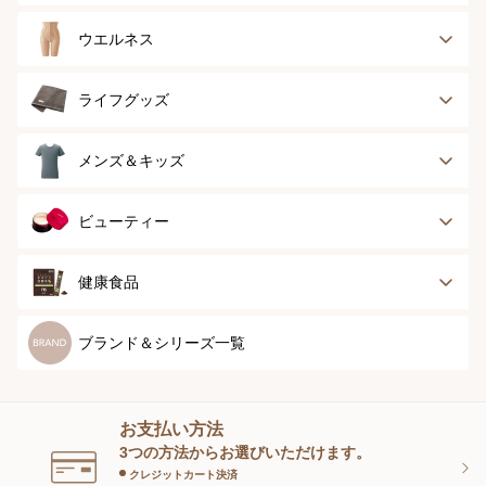
ブラジャー
ブラジャーパッド
ウエルネス
ボディースーツ
ガードル
健康サポート
乳がん経験者用
ライフグッズ
ランジェリー
インナー
スポーツ
アウター
タオル
メンズ＆キッズ
ナイティ＆ライフ
ボトム
ショーツ
お手入れグッズ
メンズトップ
メンズボトム
ビューティー
グッズ
ストッキング＆タ
ソックス
イツ
メンズソックス
キッズ＆ベビー
スキンケア
ベースメイク
健康食品
マタニティ
スペシャルケア
ボディーケア
健康食品
ブランド＆シリーズ一覧
ヘアケア
オーラルケア
お支払い方法
スキンケアグッズ
3つの方法からお選びいただけます。
クレジットカート決済