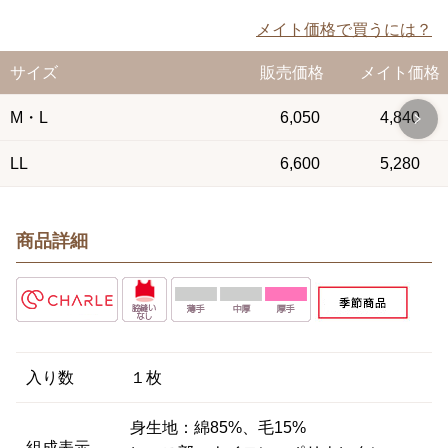
メイト価格で買うには？
サイズ
販売価格
メイト価格
M・L
6,050
4,840
LL
6,600
5,280
商品詳細
入り数
１枚
身生地：綿85%、毛15%
組成表示