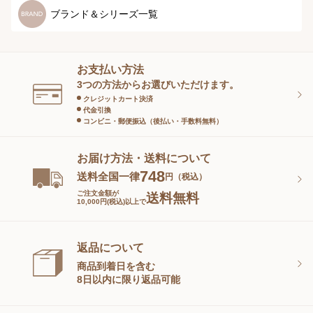
マタニティ
スペシャルケア
ボディーケア
健康食品
ブランド＆シリーズ一覧
ヘアケア
オーラルケア
お支払い方法
スキンケアグッズ
3つの方法からお選びいただけます。
クレジットカート決済
代金引換
コンビニ・郵便振込（後払い・手数料無料）
お届け方法・送料について
748
送料全国一律
円（税込）
ご注文金額が
送料無料
10,000円(税込)以上で
返品について
商品到着日を含む
8日以内に限り返品可能