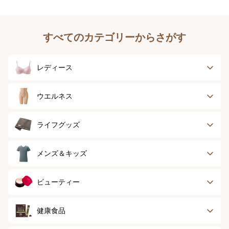
すべてのカテゴリーからさがす
レディース
ブラジャー
ブラジャーパッド
ウエルネス
ボディースーツ
ガードル
健康サポート
乳がん経験者用
ライフグッズ
ランジェリー
インナー
スポーツ
アウター
タオル
メンズ＆キッズ
ナイティ＆ライフ
ボトム
ショーツ
お手入れグッズ
メンズトップ
メンズボトム
ビューティー
グッズ
ストッキング＆タ
ソックス
イツ
メンズソックス
キッズ＆ベビー
スキンケア
ベースメイク
健康食品