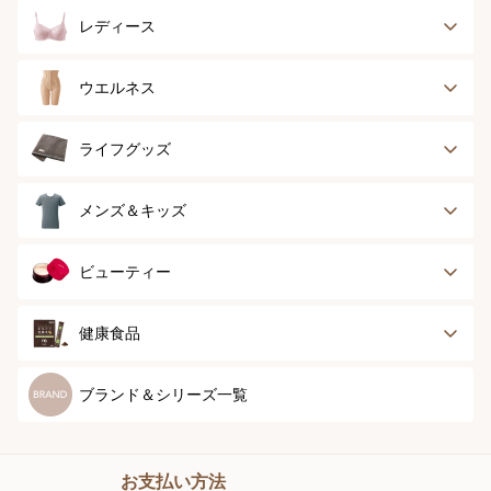
レディース
ブラジャー
ブラジャーパッド
ウエルネス
ボディースーツ
ガードル
健康サポート
乳がん経験者用
ライフグッズ
ランジェリー
インナー
スポーツ
アウター
タオル
メンズ＆キッズ
ナイティ＆ライフ
ボトム
ショーツ
お手入れグッズ
メンズトップ
メンズボトム
ビューティー
グッズ
ストッキング＆タ
ソックス
イツ
メンズソックス
キッズ＆ベビー
スキンケア
ベースメイク
健康食品
マタニティ
スペシャルケア
ボディーケア
健康食品
ブランド＆シリーズ一覧
ヘアケア
オーラルケア
お支払い方法