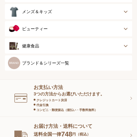
ランジェリー
インナー
スポーツ
アウター
タオル
メンズ＆キッズ
ナイティ＆ライフ
ボトム
ショーツ
お手入れグッズ
メンズトップ
メンズボトム
ビューティー
グッズ
ストッキング＆タ
ソックス
イツ
メンズソックス
キッズ＆ベビー
スキンケア
ベースメイク
健康食品
マタニティ
スペシャルケア
ボディーケア
健康食品
ブランド＆シリーズ一覧
ヘアケア
オーラルケア
お支払い方法
スキンケアグッズ
3つの方法からお選びいただけます。
クレジットカート決済
代金引換
コンビニ・郵便振込（後払い・手数料無料）
お届け方法・送料について
748
送料全国一律
円（税込）