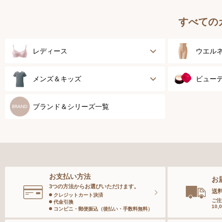
すべての
レディース
ウエル
ブラジャー
健康サ
メンズ＆キッズ
ビュー
ブラジャーパッド
乳がん
メンズトップ
スキン
ブランド＆シリーズ一覧
ボディースーツ
スポー
メンズボトム
ベース
ガードル
メンズソックス
スペシ
お支払い方法
お
ランジェリー
キッズ＆ベビー
ボディ
3つの方法からお選びいただけます。
送
クレジットカート決済
ご注
代金引換
10
インナー
コンビニ・郵便振込（後払い・手数料無料）
ヘアケ