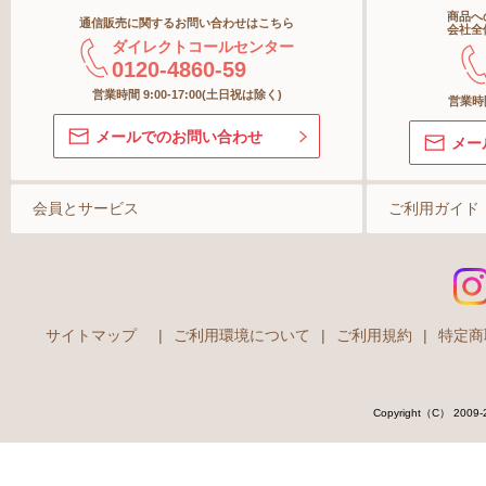
商品へ
通信販売に関するお問い合わせはこちら
ボトム
オーラ
会社全
ダイレクトコールセンター
0120-4860-59
ショーツ
スキン
営業時間 9:00-17:00(土日祝は除く)
営業時間
メールでのお問い合わせ
メー
ストッキング＆タイツ
ソックス
会員とサービス
ご利用ガイド
マタニティ
サイトマップ
|
ご利用環境について
|
ご利用規約
|
特定商
Copyright（C） 2009-202