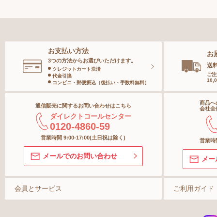
ボディースーツ
スポー
メンズボトム
ベース
ガードル
メンズソックス
スペシ
お支払い方法
お
ランジェリー
キッズ＆ベビー
ボディ
3つの方法からお選びいただけます。
送
クレジットカート決済
ご注
代金引換
10
インナー
コンビニ・郵便振込（後払い・手数料無料）
ヘアケ
商品へ
通信販売に関するお問い合わせはこちら
ボトム
オーラ
会社全
ダイレクトコールセンター
0120-4860-59
ショーツ
スキン
営業時間 9:00-17:00(土日祝は除く)
営業時間
メールでのお問い合わせ
メー
ストッキング＆タイツ
ソックス
会員とサービス
ご利用ガイド
マタニティ