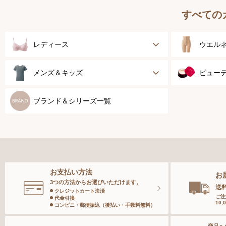
すべての
レディース
ウエル
ブラジャー
健康サ
メンズ＆キッズ
ビュー
ブラジャーパッド
乳がん
メンズトップ
スキン
ブランド＆シリーズ一覧
ボディースーツ
スポー
メンズボトム
ベース
ガードル
メンズソックス
スペシ
お支払い方法
お
ランジェリー
キッズ＆ベビー
ボディ
3つの方法からお選びいただけます。
送
クレジットカート決済
ご注
代金引換
10
インナー
コンビニ・郵便振込（後払い・手数料無料）
ヘアケ