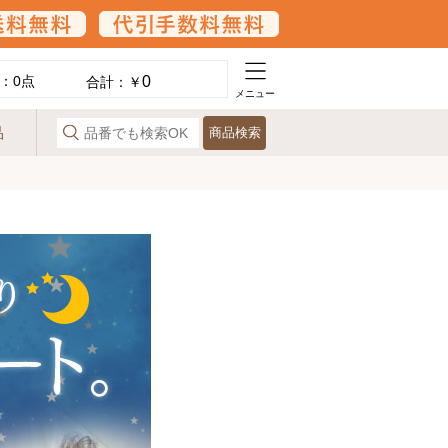
0
：
0
点
合計：￥
メニュー
品
商品検索