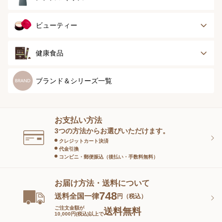
ナイティ＆ライフ
ボトム
ショーツ
お手入れグッズ
メンズトップ
メンズボトム
ビューティー
グッズ
ストッキング＆タ
ソックス
イツ
メンズソックス
キッズ＆ベビー
スキンケア
ベースメイク
健康食品
マタニティ
スペシャルケア
ボディーケア
健康食品
ブランド＆シリーズ一覧
ヘアケア
オーラルケア
お支払い方法
スキンケアグッズ
3つの方法からお選びいただけます。
クレジットカート決済
代金引換
コンビニ・郵便振込（後払い・手数料無料）
お届け方法・送料について
748
送料全国一律
円（税込）
ご注文金額が
送料無料
10,000円(税込)以上で