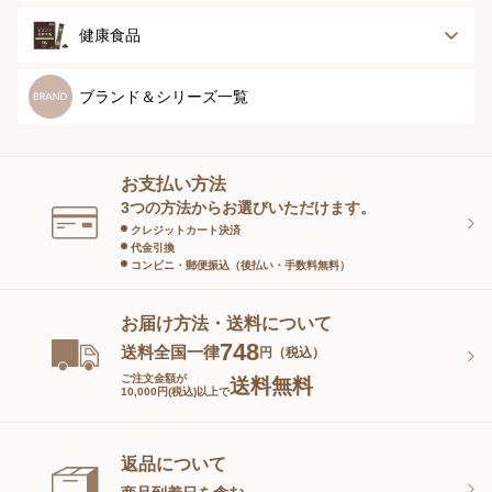
ストッキング＆タ
ソックス
イツ
メンズソックス
キッズ＆ベビー
スキンケア
ベースメイク
健康食品
マタニティ
スペシャルケア
ボディーケア
健康食品
ブランド＆シリーズ一覧
ヘアケア
オーラルケア
お支払い方法
スキンケアグッズ
3つの方法からお選びいただけます。
クレジットカート決済
代金引換
コンビニ・郵便振込（後払い・手数料無料）
お届け方法・送料について
748
送料全国一律
円（税込）
ご注文金額が
送料無料
10,000円(税込)以上で
返品について