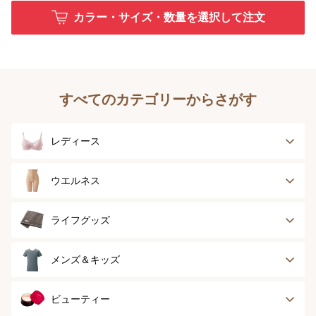
カラー・サイズ・数量を選択して注文
すべてのカテゴリーからさがす
レディース
ブラジャー
ブラジャーパッド
ウエルネス
ボディースーツ
ガードル
健康サポート
乳がん経験者用
ライフグッズ
ランジェリー
インナー
スポーツ
アウター
タオル
メンズ＆キッズ
ナイティ＆ライフ
ボトム
ショーツ
お手入れグッズ
メンズトップ
メンズボトム
ビューティー
グッズ