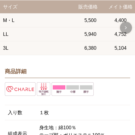
サイズ
販売価格
メイト価格
M・L
5,500
4,400
LL
5,940
4,752
3L
6,380
5,104
商品詳細
入り数
１枚
身生地：綿100％
組成表示