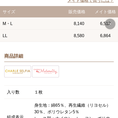
メイト価格で買うには？
サイズ
販売価格
メイト価格
M・L
8,140
6,512
LL
8,580
6,864
商品詳細
入り数
１枚
身生地：綿65％、再生繊維（リヨセル）
30％、ポリウレタン5％
組成表示