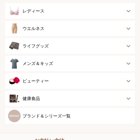
レディース
ブラジャー
ブラジャーパッド
ウエルネス
ボディースーツ
ガードル
健康サポート
乳がん経験者用
ライフグッズ
ランジェリー
インナー
スポーツ
アウター
タオル
メンズ＆キッズ
ナイティ＆ライフ
ボトム
ショーツ
お手入れグッズ
メンズトップ
メンズボトム
ビューティー
グッズ
ストッキング＆タ
ソックス
イツ
メンズソックス
キッズ＆ベビー
スキンケア
ベースメイク
健康食品
マタニティ
スペシャルケア
ボディーケア
健康食品
ブランド＆シリーズ一覧
ヘアケア
オーラルケア