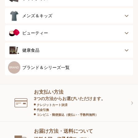
ランジェリー
インナー
スポーツ
アウター
タオル
メンズ＆キッズ
ナイティ＆ライフ
ボトム
ショーツ
お手入れグッズ
メンズトップ
メンズボトム
ビューティー
グッズ
ストッキング＆タ
ソックス
イツ
メンズソックス
キッズ＆ベビー
スキンケア
ベースメイク
健康食品
マタニティ
スペシャルケア
ボディーケア
健康食品
ブランド＆シリーズ一覧
ヘアケア
オーラルケア
お支払い方法
スキンケアグッズ
3つの方法からお選びいただけます。
クレジットカート決済
代金引換
コンビニ・郵便振込（後払い・手数料無料）
お届け方法・送料について