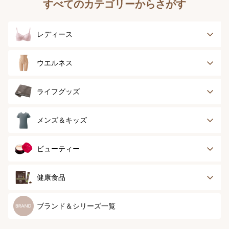
すべてのカテゴリーからさがす
レディース
ブラジャー
ブラジャーパッド
ウエルネス
ボディースーツ
ガードル
健康サポート
乳がん経験者用
ライフグッズ
ランジェリー
インナー
スポーツ
アウター
タオル
メンズ＆キッズ
ナイティ＆ライフ
ボトム
ショーツ
お手入れグッズ
メンズトップ
メンズボトム
ビューティー
グッズ
ストッキング＆タ
ソックス
イツ
メンズソックス
キッズ＆ベビー
スキンケア
ベースメイク
健康食品
マタニティ
スペシャルケア
ボディーケア
健康食品
ブランド＆シリーズ一覧