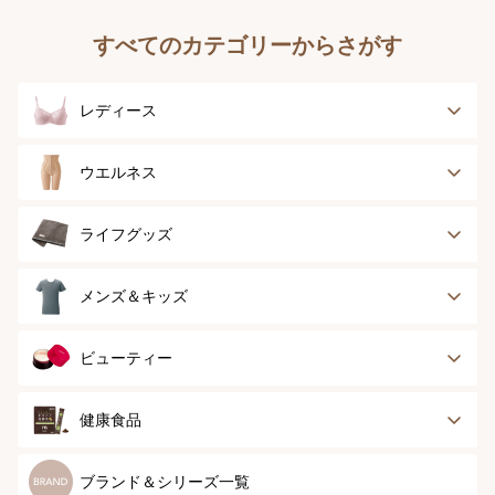
すべてのカテゴリーからさがす
レディース
ブラジャー
ブラジャーパッド
ウエルネス
ボディースーツ
ガードル
健康サポート
乳がん経験者用
ライフグッズ
ランジェリー
インナー
スポーツ
アウター
タオル
メンズ＆キッズ
ナイティ＆ライフ
ボトム
ショーツ
お手入れグッズ
メンズトップ
メンズボトム
ビューティー
グッズ
ストッキング＆タ
ソックス
イツ
メンズソックス
キッズ＆ベビー
スキンケア
ベースメイク
健康食品
マタニティ
スペシャルケア
ボディーケア
健康食品
ブランド＆シリーズ一覧